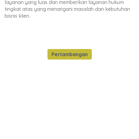
layanan yang luas dan memberikan layanan hukum
tingkat atas yang menangani masalah dan kebutuhan
bisnis klien.
Pertambangan
Mining Law
Kami menyediakan konsultasi bisnis
pertambangan dalam hal regulasi, IUP, WIUP,
izin kategori mineral, sengketa
terkait pertambangan, dan lainnya.